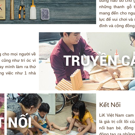
dùng nào đó cho g
những thanh gỗ t
mang đến cho ngườ
lực để vui chơi v
đình và cộng đồng
g cho mọi người về
y cũng như trí óc vì
ay mình làm ra thứ
ng việc như 1 nhà
Kết Nối
LiK Việt Nam cam 
là giá trị cốt lõi
nối bạn bè, đồng
động tạo ra những