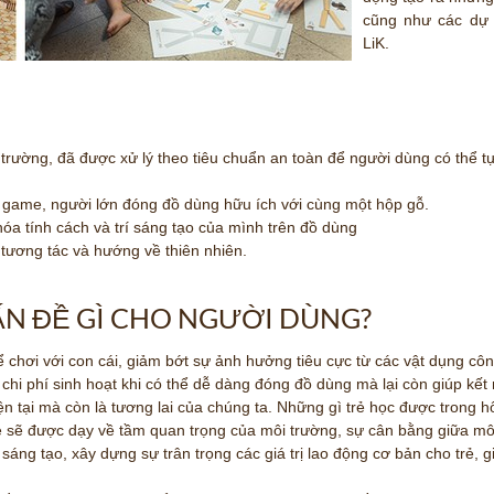
cũng như các dự 
LiK.
ôi trường, đã được xử lý theo tiêu chuẩn an toàn để người dùng có thể 
ơi game, người lớn đóng đồ dùng hữu ích với cùng một hộp gỗ.
óa tính cách và trí sáng tạo của mình trên đồ dùng
tương tác và hướng về thiên nhiên.
VẤN ĐỀ GÌ CHO NGƯỜI DÙNG?
 chơi với con cái, giảm bớt sự ảnh hưởng tiêu cực từ các vật dụng côn
 chi phí sinh hoạt khi có thể dễ dàng đóng đồ dùng mà lại còn giúp kết 
iện tại mà còn là tương lai của chúng ta. Những gì trẻ học được trong 
ẻ sẽ được dạy về tầm quan trọng của môi trường, sự cân bằng giữa mô
c sáng tạo, xây dựng sự trân trọng các giá trị lao động cơ bản cho trẻ, 