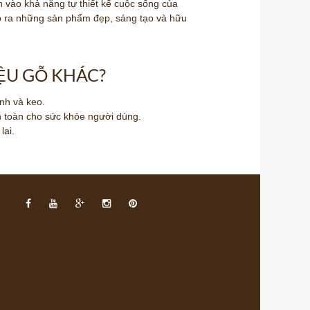
n vào khả năng tự thiết kế cuộc sống của
ạo ra những sản phẩm đẹp, sáng tạo và hữu
IỆU GỖ KHÁC?
nh và keo.
an toàn cho sức khỏe người dùng.
lai.