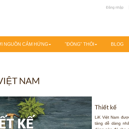
Đăng nhập
I NGUỒN CẢM HỨNG
"ĐÓNG" THÔI
BLOG
VIỆT NAM
Thiết kế
LiK Việt Nam đượ
tảng dễ dàng nhấ