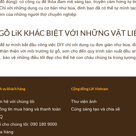
m đồ dùng): có công cụ để thỏa đam mê sáng tạo, truyền cảm hứng tự ti
 Chỉ với những dụng cụ cơ bản như búa, đinh bạn đã có thể tự mình t
iệm của những người thợ chuyên nghiệp.
GỖ LiK KHÁC BIỆT VỚI NHỮNG VẬT L
để tự mình bắt đầu công việc DIY chỉ với dụng cụ đơn giản như búa, đi
 thân thiện với môi trường từ gỗ, sơn cho đến quy trình sản xuất đều 
, bảo vệ những điều tốt đẹp cho thế hệ con cháu chúng ta trong tương 
h vụ khách hàng
Cộng đồng LiK Vietnam
n hệ với chúng tôi
Thư viện ảnh
ông tin mua hàng và thanh toán
Cùng sáng tạo và chia sẽ
Q
i cho chúng tôi
: 090 180 9000
a hàng