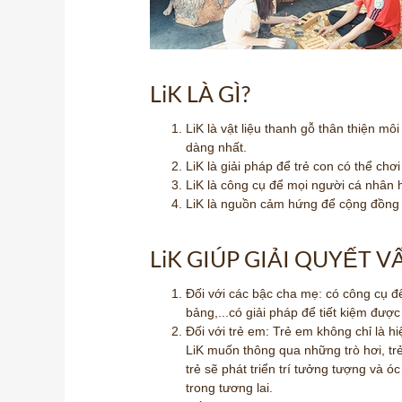
LiK LÀ GÌ?
LiK là vật liệu thanh gỗ thân thiện m
dàng nhất.
LiK là giải pháp để trẻ con có thể ch
LiK là công cụ để mọi người cá nhân h
LiK là nguồn cảm hứng để cộng đồng 
LiK GIÚP GIẢI QUYẾT 
Đối với các bậc cha mẹ: có công cụ để
bảng,...có giải pháp để tiết kiệm được
Đối với trẻ em: Trẻ em không chỉ là h
LiK muốn thông qua những trò hơi, tr
trẻ sẽ phát triển trí tưởng tượng và ó
trong tương lai.