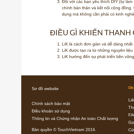
Đối với các bạn yêu thích DIY (tự là
chính bản thân và kết nối cộng đồng.
dụng mà không cần phải có kinh ngh
ĐIỀU GÌ KHIẾN THANH 
LiK là cách đơn giản và dễ dàng nhất 
LiK được tạo ra từ những nguyên liệu
LiK hướng đến sự phát triển bền vững
Dịc
Sơ đồ website
Liê
Chính sách bảo mật
Th
Điều khoản sử dụng
FA
Thông tin và Chứng nhận An toàn Chất lượng
Gọ
Bản quyền ©
TouchVietnam
2016.
Cử