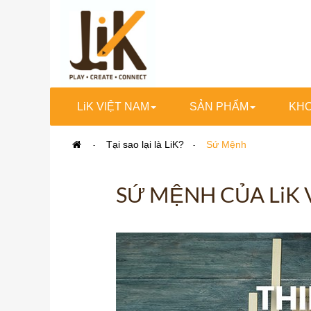
LiK VIỆT NAM
SẢN PHẨM
KHƠ
>
Tại sao lại là LiK?
>
Sứ Mệnh
SỨ MỆNH CỦA LiK 