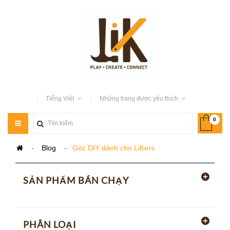
Tiếng Việt
Những trang được yêu thích
0
TOGGLE
NAVIGATION
>
Blog
>
Góc DIY dành cho LiKers
SẢN PHẨM BÁN CHẠY
PHÂN LOẠI