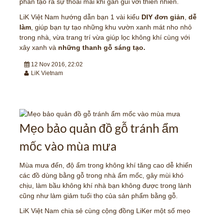
phần tạo ra sự thoải mái khi gần gũi với thiên nhiên.
LiK Việt Nam hướng dẫn bạn 1 vài kiểu
DIY đơn giản
,
dễ
làm
, giúp bạn tự tạo những khu vườn xanh mát nho nhỏ
trong nhà, vừa trang trí vừa giúp lọc không khí cùng với
xây xanh và
những thanh gỗ sáng tạo.
12 Nov 2016, 22:02
LiK Vietnam
Mẹo bảo quản đồ gỗ tránh ẩm
mốc vào mùa mưa
Mùa mưa đến, độ ẩm trong không khí tăng cao dễ khiến
các đồ dùng bằng gỗ trong nhà ẩm mốc, gây mùi khó
chịu, làm bầu không khí nhà bạn không được trong lành
cũng như làm giảm tuổi thọ của sản phẩm bằng gỗ.
LiK Việt Nam chia sẻ cùng cộng đồng LiKer một số mẹo