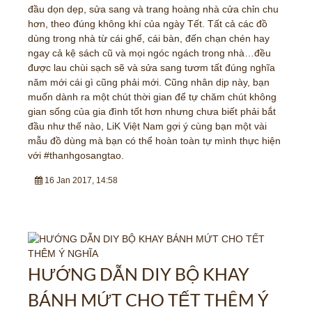
đầu dọn dẹp, sửa sang và trang hoàng nhà cửa chỉn chu
hơn, theo đúng không khí của ngày Tết. Tất cả các đồ
dùng trong nhà từ cái ghế, cái bàn, đến chạn chén hay
ngay cả kệ sách cũ và mọi ngóc ngách trong nhà…đều
được lau chùi sạch sẽ và sửa sang tươm tất đúng nghĩa
năm mới cái gì cũng phải mới. Cũng nhân dịp này, bạn
muốn dành ra một chút thời gian để tự chăm chút không
gian sống của gia đình tốt hơn nhưng chưa biết phải bắt
đầu như thế nào, LiK Việt Nam gợi ý cùng bạn một vài
mẫu đồ dùng mà bạn có thể hoàn toàn tự mình thực hiện
với #thanhgosangtao.
16 Jan 2017, 14:58
HƯỚNG DẪN DIY BỘ KHAY
BÁNH MỨT CHO TẾT THÊM Ý