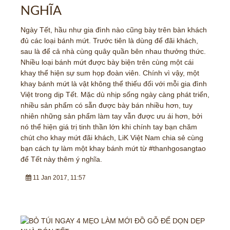
NGHĨA
Ngày Tết, hầu như gia đình nào cũng bày trên bàn khách
đủ các loại bánh mứt. Trước tiên là dùng để đãi khách,
sau là để cả nhà cùng quây quần bên nhau thưởng thức.
Nhiều loại bánh mứt được bày biện trên cùng một cái
khay thể hiện sự sum họp đoàn viên. Chính vì vậy, một
khay bánh mứt là vật không thể thiếu đối với mỗi gia đình
Việt trong dịp Tết. Mặc dù nhịp sống ngày càng phát triển,
nhiều sản phẩm có sẵn được bày bán nhiều hơn, tuy
nhiên những sản phẩm làm tay vẫn được ưu ái hơn, bởi
nó thể hiện giá trị tinh thần lớn khi chính tay bạn chăm
chút cho khay mứt đãi khách, LiK Việt Nam chia sẻ cùng
bạn cách tự làm một khay bánh mứt từ #thanhgosangtao
để Tết này thêm ý nghĩa.
11 Jan 2017, 11:57