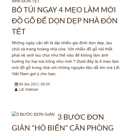
BỎ TÚI NGAY 4 MẸO LÀM MỚI
ĐỒ GỖ ĐỂ DỌN DẸP NHÀ ĐÓN
TẾT
Những ngày cận tết là dịp nhiều gia đình dọn dẹp, lau
chùi và trang hoàng nhà cửa. Với nhiều đồ gỗ nội thất
phải vệ sinh lau chùi như thế nào để không làm ảnh
hưởng hư hại mà trông như mới ? Dưới đây là 4 mẹo làm
mới đồ gỗ trong nhà với những nguyên liệu dễ tìm mà LiK
Việt Nam gợi ý cho bạn.
09 Jan 2017, 09:34
LiK Vietnam
3 BƯỚC ĐƠN
GIẢN "HÔ BIẾN" CĂN PHÒNG