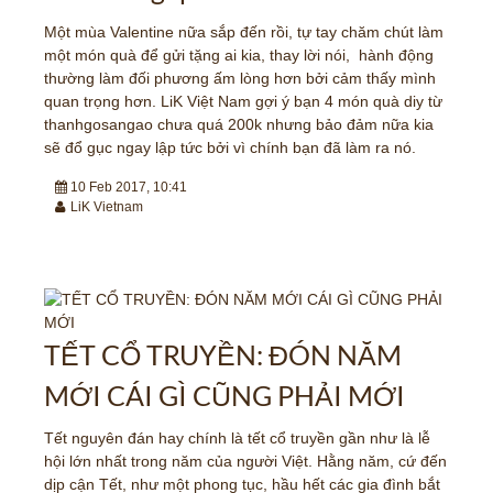
Một mùa Valentine nữa sắp đến rồi, tự tay chăm chút làm
một món quà để gửi tặng ai kia, thay lời nói, hành động
thường làm đối phương ấm lòng hơn bởi cảm thấy mình
quan trọng hơn. LiK Việt Nam gợi ý bạn 4 món quà diy từ
thanhgosangao chưa quá 200k nhưng bảo đảm nữa kia
sẽ đổ gục ngay lập tức bởi vì chính bạn đã làm ra nó.
10 Feb 2017, 10:41
LiK Vietnam
TẾT CỔ TRUYỀN: ĐÓN NĂM
MỚI CÁI GÌ CŨNG PHẢI MỚI
Tết nguyên đán hay chính là tết cổ truyền gần như là lễ
hội lớn nhất trong năm của người Việt. Hằng năm, cứ đến
dịp cận Tết, như một phong tục, hầu hết các gia đình bắt